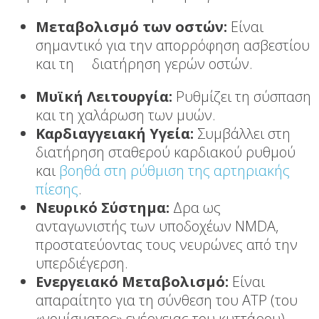
Μεταβολισμό των οστών:
Είναι
σημαντικό για την απορρόφηση ασβεστίου
και τη διατήρηση γερών οστών.
Μυϊκή Λειτουργία:
Ρυθμίζει τη σύσπαση
και τη χαλάρωση των μυών.
Καρδιαγγειακή Υγεία:
Συμβάλλει στη
διατήρηση σταθερού καρδιακού ρυθμού
και
βοηθά στη ρύθμιση της αρτηριακής
πίεσης
.
Νευρικό Σύστημα:
Δρα ως
ανταγωνιστής των υποδοχέων NMDA,
προστατεύοντας τους νευρώνες από την
υπερδιέγερση.
Ενεργειακό Μεταβολισμό:
Είναι
απαραίτητο για τη σύνθεση του ATP (του
«νομίσματος» ενέργειας του κυττάρου).