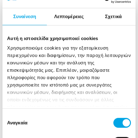
και οι παλμοί είναι συχνά φαινόμενα,
καθώς το μαγνήσιο διατηρεί την ηλεκτρική
Συναίνεση
Λεπτομέρειες
Σχετικά
σταθερότητα της καρδιάς.
Ψυχική Υγεία:
Το άγχος, η
ευερεθιστότητα και οι διαταραχές ύπνου
Αυτή η ιστοσελίδα χρησιμοποιεί cookies
συνδέονται άμεσα με τα χαμηλά επίπεδα
Χρησιμοποιούμε cookies για την εξατομίκευση
μαγνησίου.
περιεχομένου και διαφημίσεων, την παροχή λειτουργιών
κοινωνικών μέσων και την ανάλυση της
Σε σοβαρές περιπτώσεις, η έλλειψη μπορεί να
επισκεψιμότητάς μας. Επιπλέον, μοιραζόμαστε
οδηγήσει σε υποασβεστιαιμία ή υποκαλιαιμία,
πληροφορίες που αφορούν τον τρόπο που
περιπλέκοντας περαιτέρω την κλινική εικόνα.
χρησιμοποιείτε τον ιστότοπό μας με συνεργάτες
κοινωνικών μέσων, διαφήμισης και αναλύσεων, οι
Ποιοι διατρέχουν τον
οποίοι ενδεχομένως να τις συνδυάσουν με άλλες
μεγαλύτερο κίνδυνο;
πληροφορίες που τους έχετε παραχωρήσει ή τις οποίες
έχουν συλλέξει σε σχέση με την από μέρους σας χρήση
Επιλογή
των υπηρεσιών τους.
Η σύγχρονη δυτική διατροφή, πλούσια σε
Αναγκαία
συγκατάθεσης
επεξεργασμένα τρόφιμα, έχει καταστήσει την