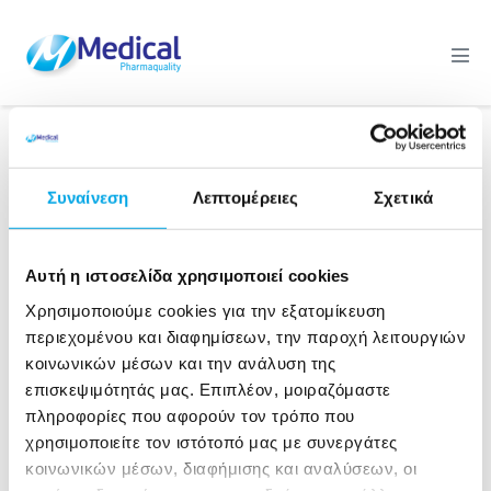
Skip
to
content
Men
Tog
Category:
Στοματικά
Διαλύματα
Συναίνεση
Λεπτομέρειες
Σχετικά
Πως να φροντίζεις τη στοματική σου
Αυτή η ιστοσελίδα χρησιμοποιεί cookies
υγιεινή και ποιές ασθένειες μπορείς
Χρησιμοποιούμε cookies για την εξατομίκευση
να αποφύγεις τηρώντας τους κανόνες
περιεχομένου και διαφημίσεων, την παροχή λειτουργιών
υγιεινής της στοματικής κοιλότητας
κοινωνικών μέσων και την ανάλυση της
επισκεψιμότητάς μας. Επιπλέον, μοιραζόμαστε
Πως
πληροφορίες που αφορούν τον τρόπο που
να
χρησιμοποιείτε τον ιστότοπό μας με συνεργάτες
κοινωνικών μέσων, διαφήμισης και αναλύσεων, οι
φροντίζεις