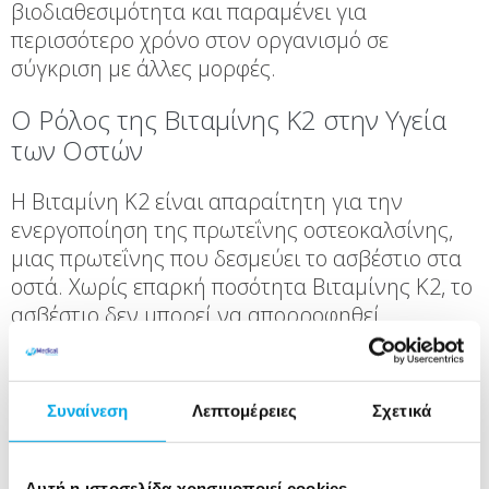
βιοδιαθεσιμότητα και παραμένει για
περισσότερο χρόνο στον οργανισμό σε
σύγκριση με άλλες μορφές.
Ο Ρόλος της Βιταμίνης Κ2 στην Υγεία
των Οστών
Η Βιταμίνη Κ2 είναι απαραίτητη για την
ενεργοποίηση της πρωτεΐνης οστεοκαλσίνης,
μιας πρωτεΐνης που δεσμεύει το ασβέστιο στα
οστά. Χωρίς επαρκή ποσότητα Βιταμίνης Κ2, το
ασβέστιο δεν μπορεί να απορροφηθεί
αποτελεσματικά από τα οστά, γεγονός που
αυξάνει τον κίνδυνο για οστεοπόρωση και
κατάγματα.
Συναίνεση
Λεπτομέρειες
Σχετικά
Σύμφωνα με μελέτες, η λήψη Βιταμίνης Κ2
μπορεί να συμβάλλει στη μείωση της οστικής
Αυτή η ιστοσελίδα χρησιμοποιεί cookies