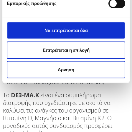
Βιταμίνη Κ2 βοηθά στην πρόληψη της
Εμπορικής προώθησης
ασβεστοποίησης των αρτηριών, που αποτελεί
κύριο παράγοντα κινδύνου για καρδιαγγειακές
παθήσεις όπως η αρτηριοσκλήρυνση.
Να επιτρέπονται όλα
Ειδικότερα, μελέτες έχουν δείξει ότι η επαρκής
πρόσληψη Βιταμίνης Κ2 μπορεί να μειώσει τον
Επιτρέπεται η επιλογή
κίνδυνο καρδιαγγειακών επεισοδίων,
ενισχύοντας την ελαστικότητα των αγγείων και
βελτιώνοντας τη συνολική υγεία της καρδιάς.
Άρνηση
Γιατί να Επιλέξετε το DE3-MA.K;
Το
DE3-MA.K
είναι ένα συμπλήρωμα
διατροφής που σχεδιάστηκε με σκοπό να
καλύψει τις ανάγκες του οργανισμού σε
Βιταμίνη D, Μαγνήσιο και Βιταμίνη Κ2. Ο
μοναδικός αυτός συνδυασμός προσφέρει