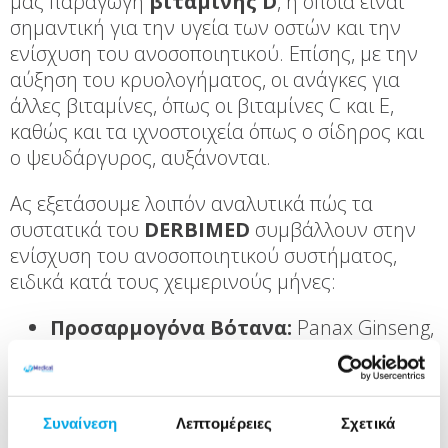
μας παραγωγή
βιταμίνης D
, η οποία είναι
σημαντική για την υγεία των οστών και την
ενίσχυση του ανοσοποιητικού. Επίσης, με την
αύξηση του κρυολογήματος, οι ανάγκες για
άλλες βιταμίνες, όπως οι βιταμίνες C και Ε,
καθώς και τα ιχνοστοιχεία όπως ο σίδηρος και
ο ψευδάργυρος, αυξάνονται.
Ας εξετάσουμε λοιπόν αναλυτικά πώς τα
συστατικά του
DERBIMED
συμβάλλουν στην
ενίσχυση του ανοσοποιητικού συστήματος,
ειδικά κατά τους χειμερινούς μήνες:
Προσαρμογόνα Βότανα:
Panax Ginseng,
Siberian Ginseng, Rhodiola Rosea
Panax Ginseng:
Είναι γνωστό για
την ικανότητά του να μειώνει
Συναίνεση
Λεπτομέρειες
Σχετικά
σημαντικά την κόπωση που σχετίζεται