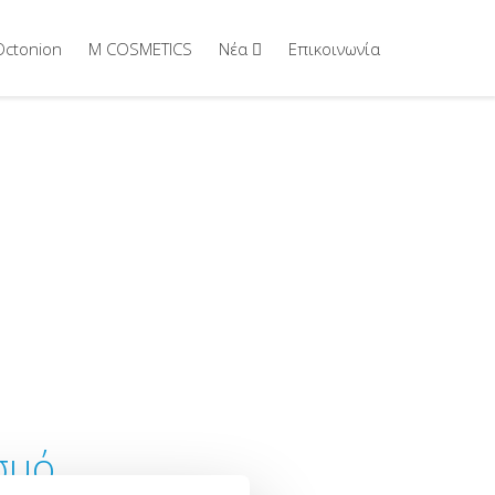
Octonion
M COSMETICS
Νέα
Επικοινωνία
σμό