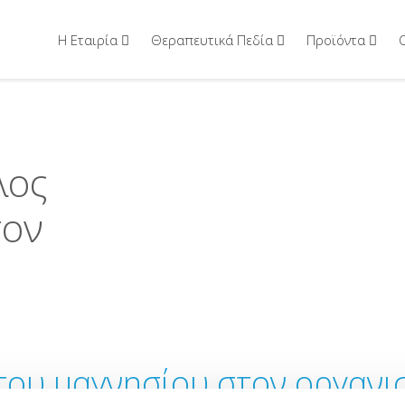
Η Εταιρία
Θεραπευτικά Πεδία
Προϊόντα
λος
τον
του μαγνησίου στον οργανι