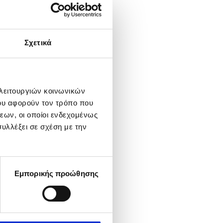
ύτης του
αρχούν μέσα
Σχετικά
των βασικών
οίου
α πολύ μικρή
 λειτουργιών κοινωνικών
ρηση του
ου αφορούν τον τρόπο που
εων, οι οποίοι ενδεχομένως
 επιπέδων του
υλλέξει σε σχέση με την
ές αντιδράσεις
Εμπορικής προώθησης
ανισμού όπως: