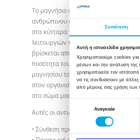
Το μαγνήσιο είναι ένα σημαντικό ιχνο
ανθρώπινου οργανισμού, ενδοκυτταρικ
Συναίνεση
στα κύτταρα του ανθρώπου και συμμε
λειτουργιών τους. Το σώμα μας περιέχ
Αυτή η ιστοσελίδα χρησιμοπ
βρίσκεται αποθηκευμένο στα οστά και 
Χρησιμοποιούμε cookies για
ποσότητα του μαγνησίου του οργανισμ
μέσων και την ανάλυση της
χρησιμοποιείτε τον ιστότοπ
μαγνησίου του αίματος δεν είναι ακρ
να τις συνδυάσουν με άλλες
στον οργανισμό. Το μαγνήσιο ενεργοπο
από μέρους σας χρήση των 
στο σώμα μας.
Επιλογή
Αναγκαία
συγκατάθεσης
Αυτές οι αντιδράσεις είναι απαραίτητ
• Σύνθεση πρωτεϊνών
• Παραγωγή ενέργειας στα κύτταρα κ